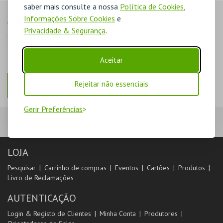
saber mais consulte a nossa
Política de Cookies
,
Informações Sobre Cookies
e
AINDA NÃO ESTOU REGISTADO
Privacidade & Segurança
.
O registo na plataforma BOL permite-lhe acompanhar as suas
compras na área de cliente.
Aceitar
Rejeitar não essenciais
REGISTAR
Gerir Preferências
LOJA
Pesquisar
Carrinho de compras
Eventos
Cartões
Produtos
Livro de Reclamações
AUTENTICAÇÃO
Login & Registo de Clientes
Minha Conta
Produtores